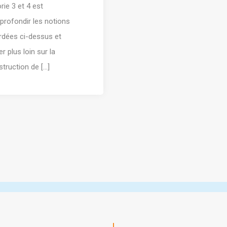
rie 3 et 4 est
profondir les notions
rdées ci-dessus et
ler plus loin sur la
truction de [...]