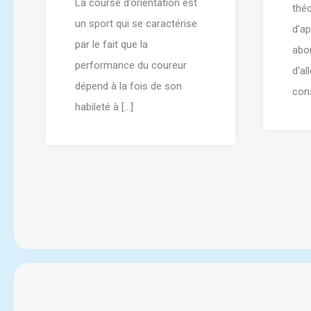
La course d’orientation est
théo
un sport qui se caractérise
d'ap
par le fait que la
abo
performance du coureur
d'al
dépend à la fois de son
cons
habileté à [...]