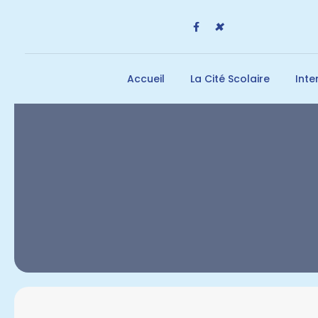
✖
Accueil
La Cité Scolaire
Int