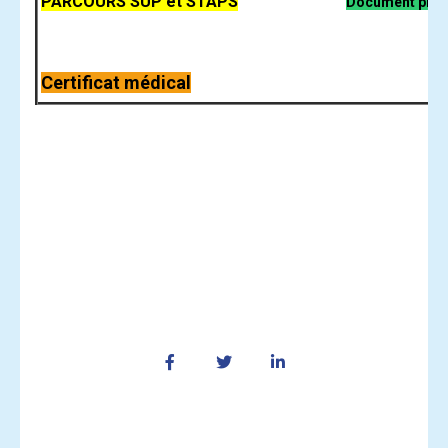
PARCOURS
SUP et STAPS
Document proc
Certificat médical