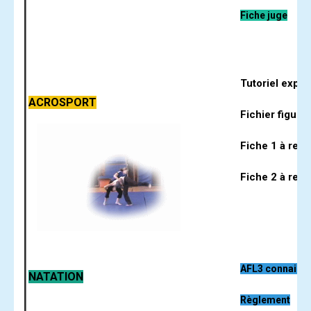
Fiche juge
Tutoriel explic
ACROSPORT
Fichier figure
Fiche 1 à rend
Fiche 2 à rend
AFL3 connaiss
NATATION
Règlement