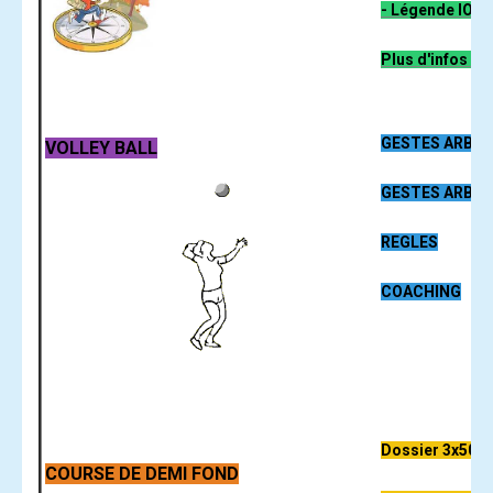
-
Légende
IOF
Plus d'infos ici.
GESTES ARBIT
VOLLEY
BALL
GESTES ARBIT
REGLES
COACHING
Dossier 3x500
COURSE DE DEMI FOND