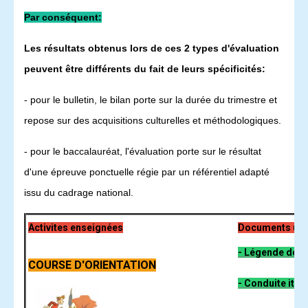
Par conséquent:
Les résultats obtenus lors de ces 2 types d'évaluation
peuvent être différents du fait de leurs spécificités:
- pour le bulletin, le bilan porte sur la durée du trimestre et
repose sur des
acquisitions culturelles et méthodologiques
.
- pour le baccalauréat, l'évaluation porte sur le résultat
d'une épreuve ponctuelle régie par un
référentiel adapté
issu du cadrage national
.
Activites
enseignées
Documents
uti
-
Légende de c
COURSE D'ORIENTATION
-
Conduite itiné