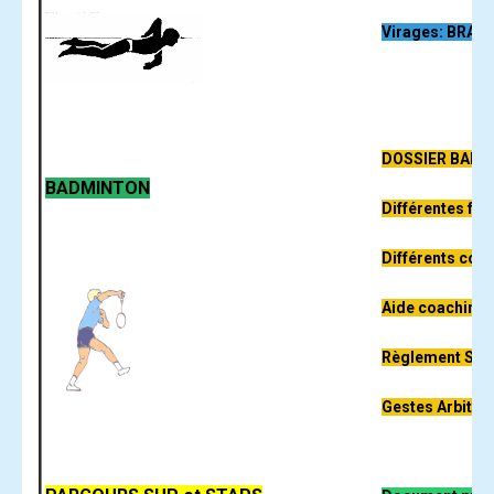
Virages:
BRAS
DOSSIER BAD
BADMINTON
Différentes fra
Différents cou
Aide coaching
Règlement Sim
Gestes Arbitre